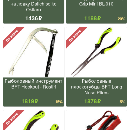
на лодку Daiichiseiko
Grip Mini BL-010
Okitaro
1436
1188
20%
По карте
По карте
Рыболовный инструмент
Рыболовные
BFT Hookout - Rostfri
плоскогубцы BFT Long
Nose Pliers
1819
1878
15%
15%
По карте