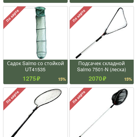
По карте
По карте
Садок Salmo со стойкой
Подсачек складной
UT41535
Salmo 7501-N (леска)
1275
2070
15%
15%
По карте
По карте