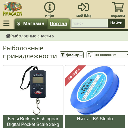
Магазин
Портал
Найти
Рыболовные снасти
fMagazin.ru
Рыболовные
принадлежности
фильтры
По карте
Весы Berkley Fishingear
Нить ПВА Stonfo
Digital Pocket Scale 25kg