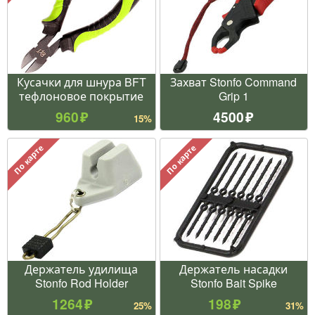
Кусачки для шнура BFT
Захват Stonfo Command
тефлоновое покрытие
Grip 1
960
4500
15%
По карте
По карте
Держатель удилища
Держатель насадки
Stonfo Rod Holder
Stonfo Bait Spike
1264
198
25%
31%