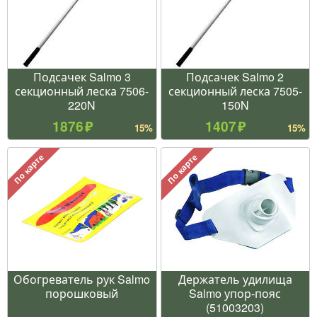
Подсачек Salmo 3
Подсачек Salmo 2
секционный леска 7506-
секционный леска 7505-
220N
150N
1876
1407
15%
15%
По карте
По карте
Обогреватель рук Salmo
Держатель удилища
порошковый
Salmo упор-пояс
(51003203)