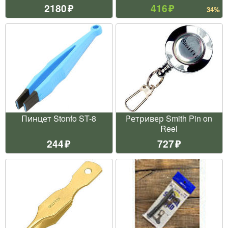
2180
416
34%
Пинцет Stonfo ST-8
Ретривер Smith Pin on
Reel
244
727