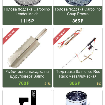
Голова подсака Garbolino
Голова подсака Garbolino
Leader Match
Coup Practis
1115
865
По карте
По карте
Рыбочистка-насадка на
Подставка Salmo Ice Rod
шуруповерт Salmo
Rack металлическая
760
306
21%
15%