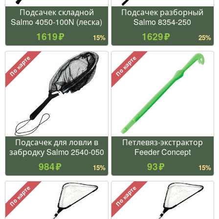
Подсачек складной
Подсачек разборный
Salmo 4050-100N (леска)
Salmo 8354-250
1619
1629
15%
25%
По карте
По карте
Подсачек для ловли в
Петлевяз-экстрактор
забродку Salmo 2540-050
Feeder Concept
984
93
15%
15%
По карте
По карте