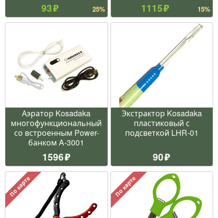
93
1115
25%
15%
Аэратор Kosadaka
Экстрактор Kosadaka
многофункциональный
пластиковый с
со встроенным Power-
подсветкой LHR-01
банком A-3001
1596
90
По карте
По карте