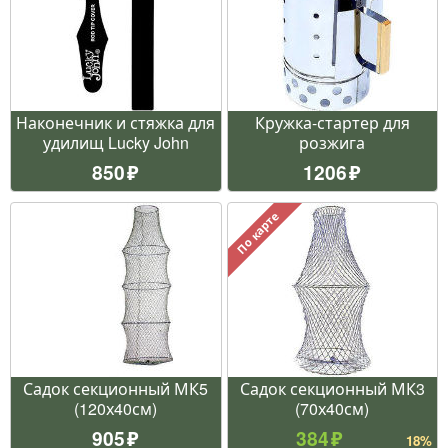
Наконечник и стяжка для
Кружка-стартер для
удилищ Lucky John
розжига
850
1206
По карте
Садок секционный МК5
Садок секционный МК3
(120х40см)
(70х40см)
905
384
18%