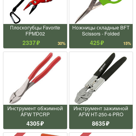
Плоскогубцы Favorite
Ножницы складные BFT
FPMD02
Scissors - Folded
2337
425
30%
15%
Инструмент обжимной
Инструмент зажимной
AFW TPCRP
AFW HT-250-4-PRO
4305
8635