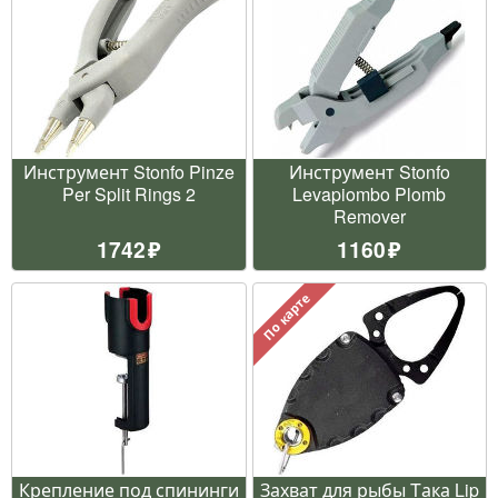
Инструмент Stonfo Pinze
Инструмент Stonfo
Per Split Rings 2
Levapiombo Plomb
Remover
1742
1160
По карте
Крепление под спининги
Захват для рыбы Tака Lip