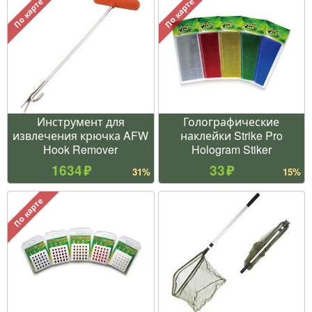
По карте
По карте
Инструмент для
Голографические
извлечения крючка AFW
наклейки Strike Pro
Hook Remover
Hologram Stiker
1634
33
31%
15%
По карте