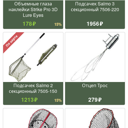
Объемные глаза
Подсачек Salmo 3
наклейки Strike Pro 3D
секционный 7506-220
Lure Eyes
178
1956
15%
По карте
Подсачек Salmo 2
Отцеп Трос
секционный 7505-150
1213
279
15%