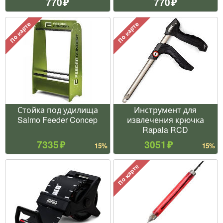
770
770
По карте
По карте
Стойка под удилища
Инструмент для
Salmo Feeder Concep
извлечения крючка
Rapala RCD
7335
3051
15%
15%
По карте