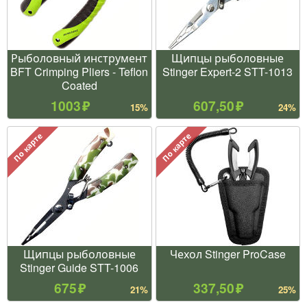
Рыболовный инструмент
Щипцы рыболовные
BFT Crimping Pliers - Teflon
Stinger Expert-2 STT-1013
Coated
1003
607,50
15%
24%
По карте
По карте
Щипцы рыболовные
Чехол Stinger ProCase
Stinger Guide STT-1006
675
337,50
21%
25%