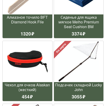
Алмазное точило BFT
Сиденье для ящика
Diamond Hook File
мягкое Meiho Premium
Seat Cushion BM
1320
3374
По карте
Чехол для очков Alaskan
Подсачек складной Lucky
(жесткий)
John
454
3055