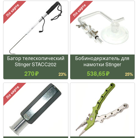
По карте
По карте
Багор телескопический
Бобинодержатель для
Stinger STACC202
намотки Stinger
270
538,65
23%
25%
По карте