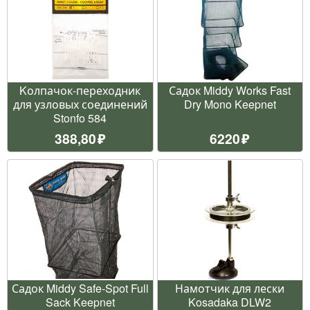
Kолпачок-переходник
Садок Middy Works Fast
для узловых соединений
Dry Mono Keepnet
Stonfo 584
388,80
6220
Садок Middy Safe-Spot Full
Намотчик для лески
Sack Keepnet
Kosadaka DLW2