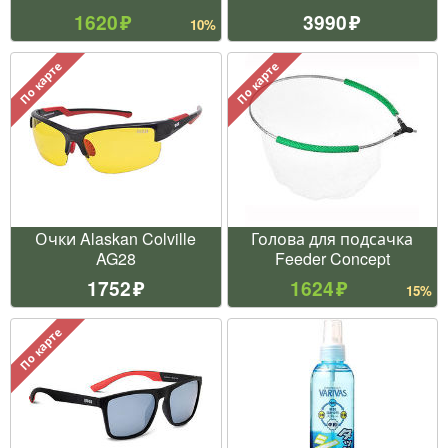
1620
3990
10%
По карте
По карте
Очки Alaskan Colville
Голова для подсачка
AG28
Feeder Concept
1752
1624
15%
По карте