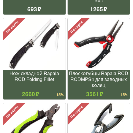
Belt
693
1265
По карте
По карте
Нож складной Rapala
Плоскогубцы Rapala RCD
RCD Folding Fillet
RCDMPS4 для заводных
колец
2660
3561
15%
15%
По карте
По карте