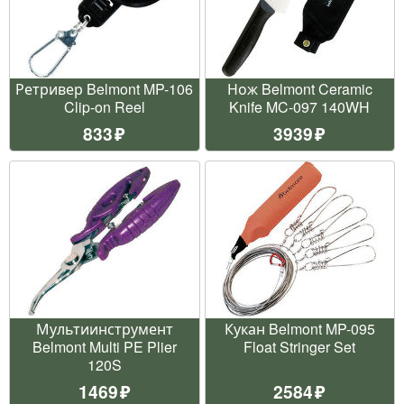
Ретривер Belmont MP-106
Нож Belmont Ceramic
Clip-on Reel
Knife MC-097 140WH
833
3939
Мультиинструмент
Кукан Belmont MP-095
Belmont Multi PE Plier
Float Stringer Set
120S
1469
2584