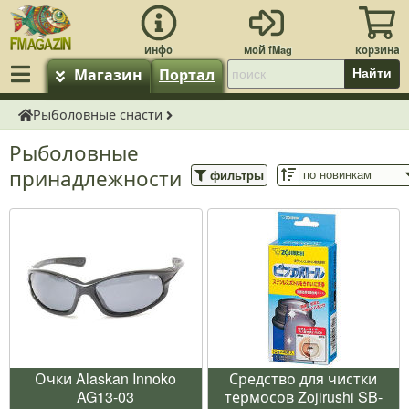
Магазин
Портал
Найти
Рыболовные снасти
fMagazin.ru
Рыболовные
принадлежности
фильтры
Очки Alaskan Innoko
Средство для чистки
AG13-03
термосов Zojirushi SB-