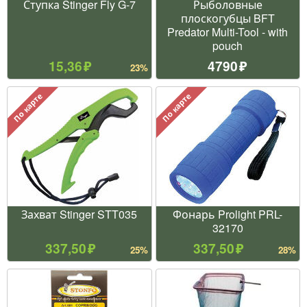
Ступка Stinger Fly G-7
Рыболовные
плоскогубцы BFT
Predator Multi-Tool - with
pouch
15,36
4790
23%
По карте
По карте
Захват Stinger STT035
Фонарь Prolight PRL-
32170
337,50
337,50
25%
28%