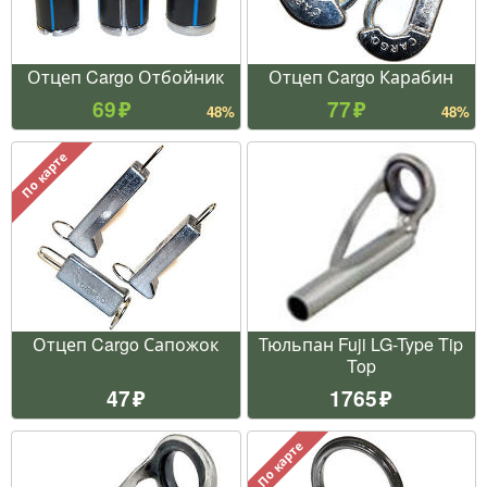
Отцеп Cargo Отбойник
Отцеп Cargo Карабин
69
77
48%
48%
По карте
Отцеп Cargo Сапожок
Тюльпан Fuji LG-Type Tip
Top
47
1765
По карте