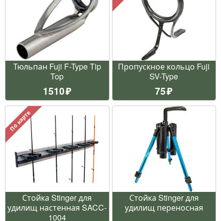
Тюльпан Fuji F-Type Tip
Пропускное кольцо Fuji
Top
SV-Type
1510
75
По карте
Стойка Stinger для
Стойка Stinger для
удилищ настенная SACC-
удилищ переносная
1004