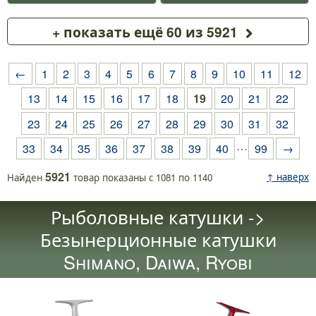
+ показать ещё 60 из 5921
←
1
2
3
4
5
6
7
8
9
10
11
12
13
14
15
16
17
18
19
20
21
22
23
24
25
26
27
28
29
30
31
32
…
33
34
35
36
37
38
39
40
99
→
5921
↑ наверх
Найден
товар
показаны с
1081
по
1140
Рыболовные катушки ->
Безынерционные катушки
Shimano, Daiwa, Ryobi