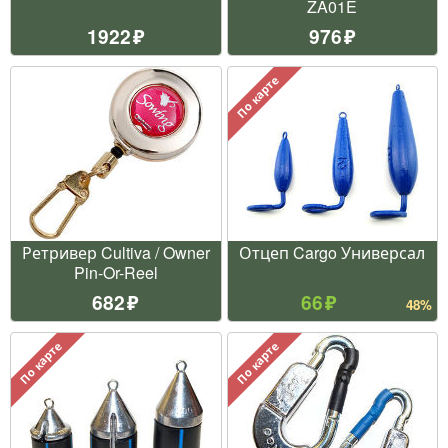
ZA01E
1922
976
По карте
Ретривер Cultiva / Owner
Отцеп Cargo Универсал
Pin-Or-Reel
682
66
48%
По карте
По карте