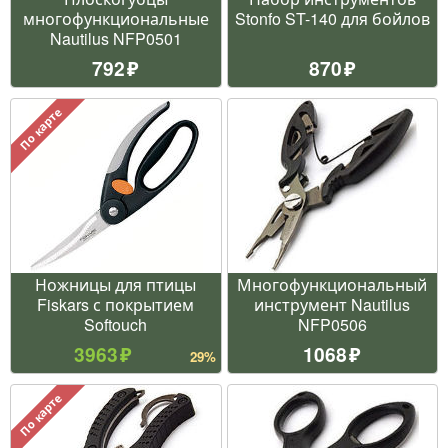
многофункциональные
Stonfo ST-140 для бойлов
Nautilus NFP0501
792
870
По карте
Ножницы для птицы
Многофункциональный
Fiskars с покрытием
инструмент Nautilus
Softouch
NFP0506
3963
1068
29%
По карте