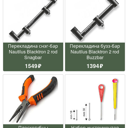
Перекладина снэг-бар
Перекладина бузз-бар
Nautilus Blacktron 2 rod
Nautilus Blacktron 2 rod
Snagbar
Buzzbar
1549
1394
Плоскогубцы
Набор инструментов