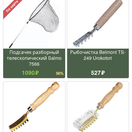
По карте
Подсачек разборный
Рыбочистка Belmont TS-
телескопический Salmo
249 Urokotori
7566
1090
527
56%