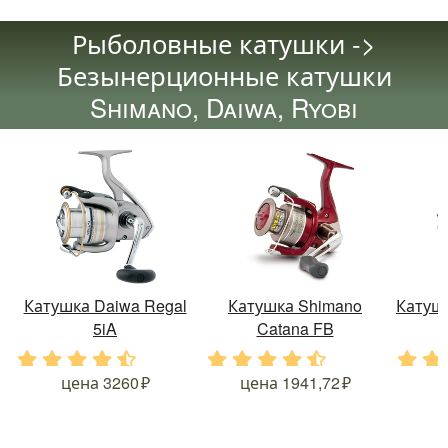
Рыболовные катушки ->
Безынерционные катушки
Shimano, Daiwa, Ryobi
Катушка Daiwa Regal
Катушка Shimano
Катушк
5iA
Catana FB
.
.
.
.
.
.
.
.
.
.
.
.
цена
3260
цена
1941,72