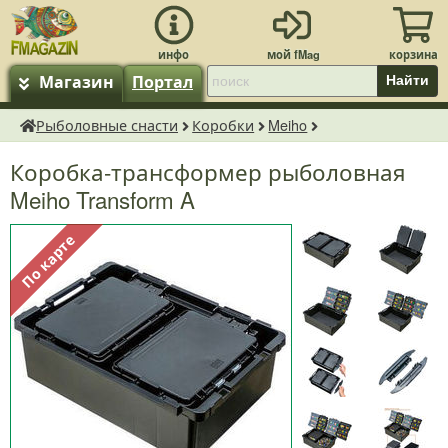
Магазин
Портал
Найти
Рыболовные снасти
Коробки
Meiho
fMagazin.ru
Коробка-трансформер рыболовная
Meiho Transform A
По карте