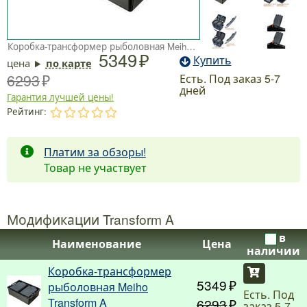
Коробка-трансформер рыболовная Meiho Transform A
5349
Купить
цена
по карте
6293
Есть. Под заказ 5-7
дней
Гарантия лучшей цены!
Рейтинг:
.
.
.
.
.
Платим за обзоры!
Товар не участвует
Модификации Transform A
в
Наименование
Цена
наличии
Коробка-трансформер
Купить
5349
рыболовная Meiho
Есть. Под
Transform A
6293
заказ 5-7