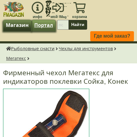
Доставка
Оплата
Контакты
Помощь
Скидки!
Магазин
Портал
Найти
Где мой заказ?
Рыболовные снасти
Чехлы для инструментов
fMagazin.ru
Мегатекс
Фирменный чехол Мегатекс для
индикаторов поклевки Сойка, Конек