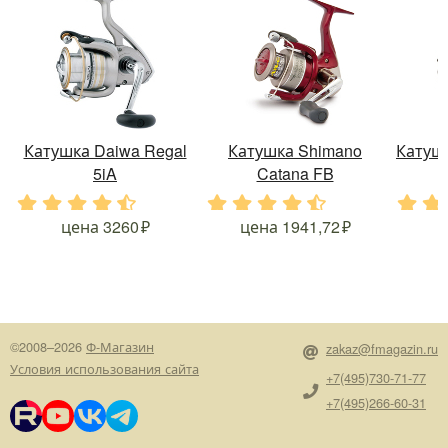
Катушка Daiwa Regal
Катушка Shimano
Катушк
5iA
Catana FB
.
.
.
.
.
.
.
.
.
.
.
.
цена
3260
цена
1941,72
©2008–2026
Ф-Магазин
zakaz@fmagazin.ru
Условия использования сайта
+7(495)730-71-77
+7(495)266-60-31