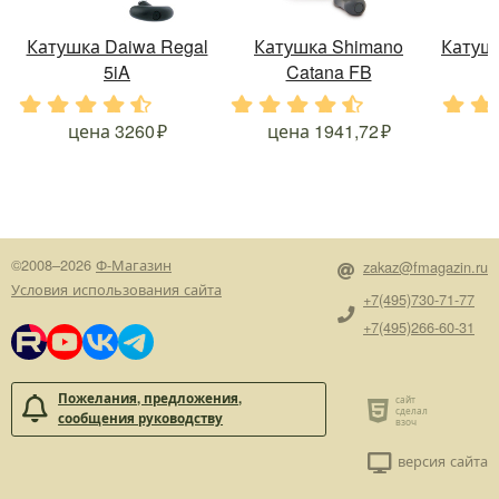
Катушка Daiwa Regal
Катушка Shimano
Катушк
5iA
Catana FB
.
.
.
.
.
.
.
.
.
.
.
.
цена
3260
цена
1941,72
©2008–2026
Ф-Магазин
zakaz@fmagazin.ru
Условия использования сайта
+7(495)730-71-77
+7(495)266-60-31
Пожелания, предложения,
сообщения руководству
версия сайта