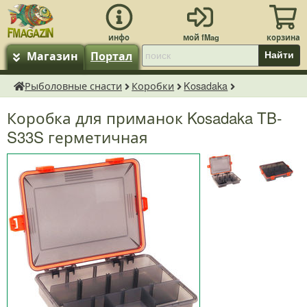
Магазин
Портал
Найти
Рыболовные снасти
Коробки
Kosadaka
fMagazin.ru
Коробка для приманок Kosadaka TB-
S33S герметичная