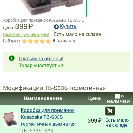
Коробка для приманок Kosadaka TB-S33S герметичная
399
Купить
цена
Есть мало на складе
Гарантия лучшей цены!
5
(
4
голоса)
Рейтинг:
.
.
.
.
.
Платим за обзоры!
Товар участвует
×2
.
Модификации TB-S33S герметичная
в
Наименование
Цена
наличии
Коробка для приманок
Купить
Kosadaka TB-S33S
399
Есть мало
герметичная дымчатая
на складе
TB-S33S-SMK