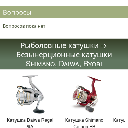
Вопросы
Вопросов пока нет.
Рыболовные катушки ->
Безынерционные катушки
Shimano, Daiwa, Ryobi
Катушка Daiwa Regal
Катушка Shimano
Катушк
5iA
Catana FB