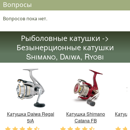
Вопросы
Вопросов пока нет.
Рыболовные катушки ->
Безынерционные катушки
Shimano, Daiwa, Ryobi
Катушка Daiwa Regal
Катушка Shimano
Катушк
5iA
Catana FB