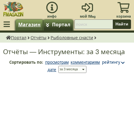
Магазин
Портал
Найти
Портал
Отчёты
Рыболовные снасти
fMagazin.ru
Отчёты — Инструменты: за 3 месяца
Сортировать по:
просмотрам
комментариям
рейтингу
дате