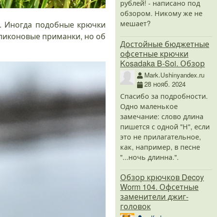
рублей! - написано под
обзором. Никому же не
мешает?
. Иногда подобные крючки
ликоновые приманки, но об
Достойные бюджетные
офсетные крючки
Kosadaka B-Soi. Обзор
Mark.Ushinyandex.ru
28 нояб. 2024
Спасибо за подробности.
Одно маленькое
замечание: слово длина
пишется с одной "Н", если
это не прилагательное,
как, например, в песне
"...ночь длинна.".
Обзор крючков Decoy
Worm 104. Офсетные
заменители джиг-
головок