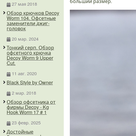
больший размер.
27 мая 2018
Обзор крючков Decoy
Worm 104. Офсетные
заменители джиг-
головок
20 мар. 2024
Тонкий серп. Обзор
офсетного крючка
Decoy Worm 9 Upper
Cut.
11 авг. 2020
Black Style by Owner
2 мар. 2018
Обзор офсетника от
фирмы Decoy - Kg
Hook Worm 17 # 1
23 февр. 2025
Достойные