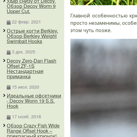
Удар снизу от Decoy.
Обзор Decoy Worm 9
Upper Cut.
Главной особенностью кр
22 февр. 2021
просто незаменимы, особе
этом чуть позже.
Острые когти Berkley.
Обзор Berkley Weight
Swimbait Hooks
3 дек. 2025
Decoy Zero-Dan Flash
Offset ZF-1S
Нестандартная
приманка
15 июл. 2020
Идеальные офсетники
- Decoy Worm 19 S.S.
Hook
17 нояб. 2018
Обзор Crazy Fish Wide
Range Offset Hook –
прекрасный крючок!