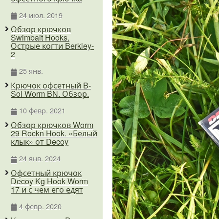
24 июл. 2019
Обзор крючков
Swimbait Hooks.
Острые когти Berkley-
2
25 янв.
Крючок офсетный B-
Soi Worm BN. Обзор.
10 февр. 2021
Обзор крючков Worm
29 Rockn Hook. «Белый
клык» от Decoy
24 янв. 2024
Офсетный крючок
Decoy Kg Hook Worm
17 и с чем его едят
4 февр. 2020