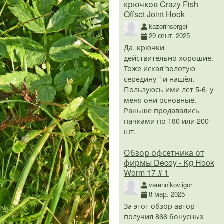
крючков Crazy Fish
Offset Joint Hook
kazorinsergei
29 сент. 2025
Да, крючки
действительно хорошие.
Тоже искал"золотую
середину " и нашёл.
Пользуюсь ими лет 5-6, у
меня они основные.
Раньше продавались
пачками по 180 или 200
шт.
Обзор офсетника от
фирмы Decoy - Kg Hook
Worm 17 # 1
varennikov.igor
8 мар. 2025
За этот обзор автор
получил 866 бонусных