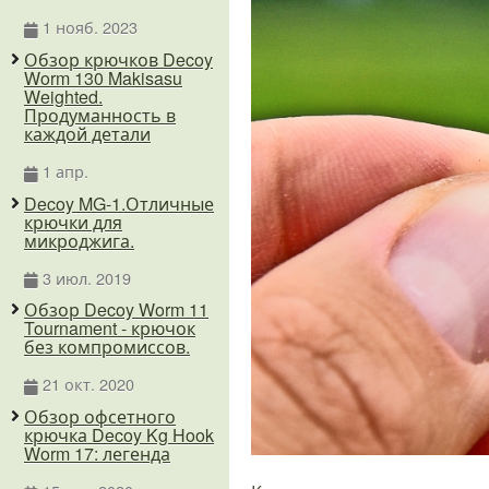
1 нояб. 2023
Обзор крючков Decoy
Worm 130 Makisasu
Weighted.
Продуманность в
каждой детали
1 апр.
Decoy MG-1.Отличные
крючки для
микроджига.
3 июл. 2019
Обзор Decoy Worm 11
Tournament - крючок
без компромиссов.
21 окт. 2020
Обзор офсетного
крючка Decoy Kg Hook
Worm 17: легенда