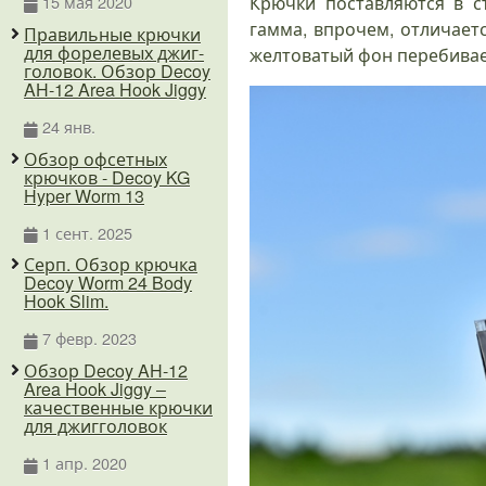
Крючки поставляются в с
15 мая 2020
гамма, впрочем, отличаетс
Правильные крючки
для форелевых джиг-
желтоватый фон перебивает
головок. Обзор Decoy
AH-12 Area Hook Jiggy
24 янв.
Обзор офсетных
крючков - Decoy KG
Hyper Worm 13
1 сент. 2025
Серп. Обзор крючка
Decoy Worm 24 Body
Hook Slim.
7 февр. 2023
Обзор Decoy AH-12
Area Hook Jiggy –
качественные крючки
для джигголовок
1 апр. 2020