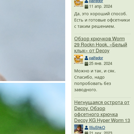
palfedor
11 апр. 2024
Да, это хороший способ.
Есть и готовые офсетники
с таким решением.
Обзор крючков Worm
29 Rockn Hook. «Белый
клык» от Decoy
palfedor
25 янв. 2024
Можно и так, и сяк.
Спасибо, надо
попробовать без
заводного.
Негнущаяся острота от
Decoy. Обзор
офсетного крючка
Decoy KG Hyper Worm 13
IlliuShkO
21 дек. 2023