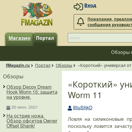
Вход
Пожелания, предлож
сообщения руководс
Магазин
Портал
Обзоры 
Портал
Обзоры
«Короткий» универсал от
fMagazin.ru
Обзоры
«Короткий» ун
Обзор Decoy Dream
Worm 11
Hook Worm 15: защита
на уровне.
20 июн. 2021
IlliuShkO
На острие ножа.
Ловля на силиконовые пр
Обзор офсетов Owner
Offset Shank!
поскольку ловится зачаст