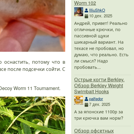
Worm 102
IlliuShkO
10 дек. 2025
Андрей, привет! Реально
отличные крючки, по
пассивной щуки
шикарный вариант. На
техасе не пробовал, но
думаю, что реально. Есть
ли смысл? Надо
 оснастить, потому что в
пробовать...
се после подсечки сойти. С
Острые когти Berkley.
Обзор Berkley Weight
ecoy Worm 11 Tournament.
Swimbait Hooks
palfedor
7 дек. 2025
А за японские 1100р за
три крючка вам норм?
Обзор офсетных