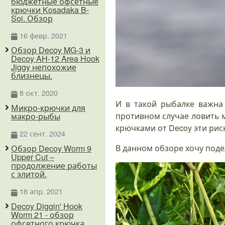
бюджетные офсетные
крючки Kosadaka B-
Soi. Обзор
16 февр. 2021
Обзор Decoy MG-3 и
Decoy AH-12 Area Hook
Jiggy непохожие
близнецы.
8 окт. 2020
И в такой рыбалке важна
Микро-крючки для
противном случае ловить м
макро-рыбы
крючками от Decoy эти ри
22 сент. 2024
В данном обзоре хочу поде
Обзор Decoy Worm 9
Upper Cut –
продолжение работы
с элитой.
18 апр. 2021
Decoy Diggin' Hook
Worm 21 - обзор
офсетного крючка