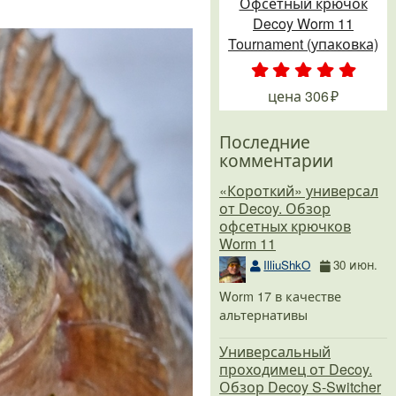
Офсетный крючок
Decoy Worm 11
Tournament (упаковка)
.
.
.
.
.
цена
306
Последние
комментарии
«Короткий» универсал
от Decoy. Обзор
офсетных крючков
Worm 11
IlliuShkO
30 июн.
Worm 17 в качестве
альтернативы
Универсальный
проходимец от Decoy.
Обзор Decoy S-Switcher