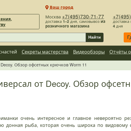
Ваш город
+7(495)730-71-77
+7(495
Москва
ения,
доставка
1–2
дня, самовывоз
из
доставка
тву
розничного магазина
4
дня
Г
Найти
снастей
Секреты мастерства
Видеообзоры
Отчёты о
 Decoy. Обзор офсетных крючков Worm 11
иверсал от Decoy. Обзор офсет
иманки очень интересное и главное невероятно рез
ую донная рыба, которая очень широка по видовому 