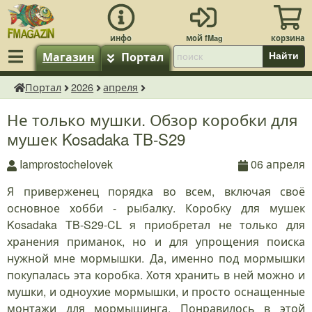
Магазин
Портал
Найти
Портал
2026
апреля
fMagazin.ru
Не только мушки. Обзор коробки для
мушек Kosadaka TB-S29
Iamprostochelovek
06 апреля
Я приверженец порядка во всем, включая своё
основное хобби - рыбалку. Коробку для мушек
Kosadaka TB-S29-CL я приобретал не только для
хранения приманок, но и для упрощения поиска
нужной мне мормышки. Да, именно под мормышки
покупалась эта коробка. Хотя хранить в ней можно и
мушки, и одноухие мормышки, и просто оснащенные
монтажи для мормышинга. Понравилось в этой