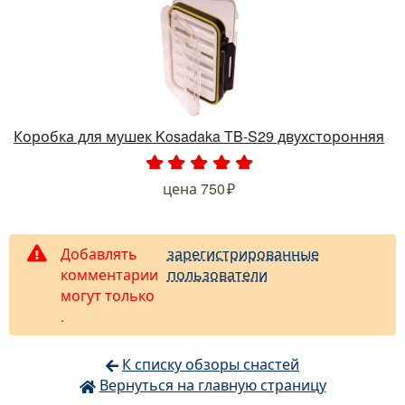
Коробка для мушек Kosadaka TB-S29 двухсторонняя
.
.
.
.
.
цена
750
Добавлять
зарегистрированные
комментарии
пользователи
могут только
.
К списку обзоры снастей
Вернуться на главную страницу