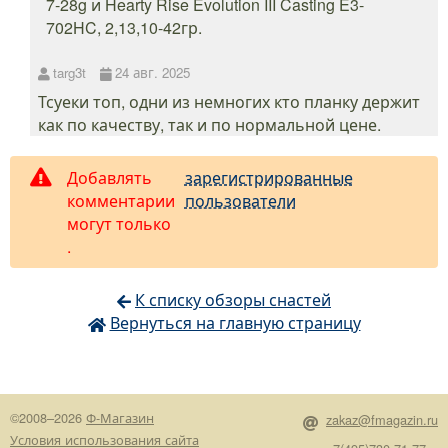
7-28g и Hearty Rise Evolution III Casting E3-
702HC, 2,13,10-42гр.
targ3t
24 авг. 2025
Тсуеки топ, одни из немногих кто планку держит
как по качеству, так и по нормальной цене.
Добавлять
зарегистрированные
комментарии
пользователи
могут только
.
К списку обзоры снастей
Вернуться на главную страницу
©2008–2026
Ф-Магазин
zakaz@fmagazin.ru
Условия использования сайта