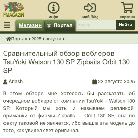
Магазин
Портал
Найти
Портал
2025
августа
fMagazin.ru
Сравнительный обзор воблеров
TsuYoki Watson 130 SP Zipbaits Orbit 130
SP
Arlash
22 августа 2025
В этом обзоре мне хотелось бы рассказать об
очередном воблере от компании TsuYoki – Watson 130
SP. Который мы хоть и называем репликой
приманки от фирмы Zipbaits – Orbit 130 SP, она по
факту таковой не является, ибо вышла эта модель до
того, как увидел свет оригинал.