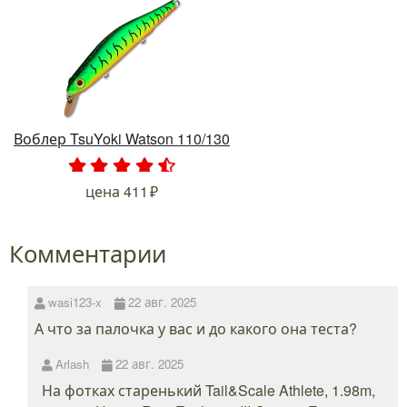
Воблер TsuYoki Watson 110/130
.
.
.
.
.
цена
411
Комментарии
wasi123-x
22 авг. 2025
А что за палочка у вас и до какого она теста?
Arlash
22 авг. 2025
На фотках старенький Tail&Scale Athlete, 1.98m,