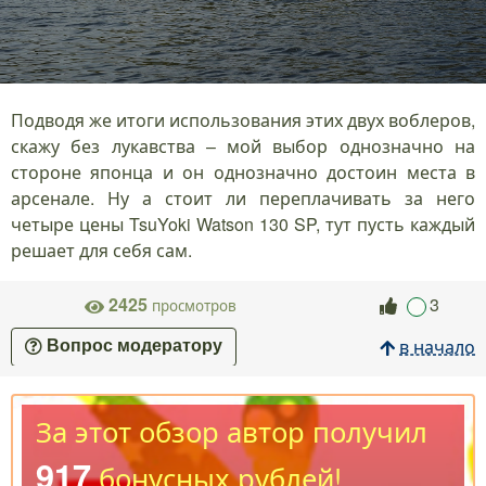
Подводя же итоги использования этих двух воблеров,
скажу без лукавства – мой выбор однозначно на
стороне японца и он однозначно достоин места в
арсенале. Ну а стоит ли переплачивать за него
четыре цены TsuYoki Watson 130 SP, тут пусть каждый
решает для себя сам.
2425
3
просмотров
в начало
Вопрос модератору
За этот обзор автор получил
917
бонусных рублей!