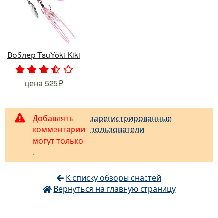
Воблер TsuYoki Kiki
.
.
.
.
.
цена
525
Добавлять
зарегистрированные
комментарии
пользователи
могут только
.
К списку обзоры снастей
Вернуться на главную страницу