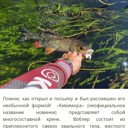
Помню, как открыл и посылку и был рассмешен его
необычной формой! «Кикимора» (неофициальное
название новинки) представляет собой
многосоставной кренк. Воблер состоит из
приплюснутого сверху овального тела, жесткого