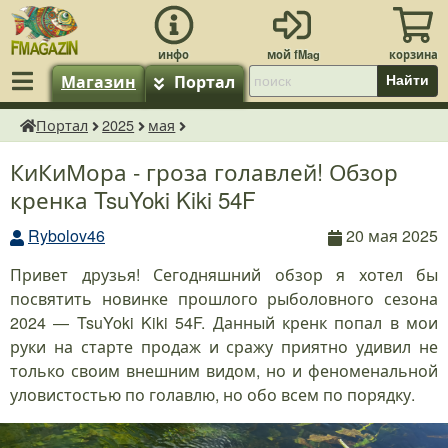
Магазин
Портал
Найти
Портал
2025
мая
fMagazin.ru
КиКиМора - гроза голавлей! Обзор
кренка TsuYoki Kiki 54F
Rybolov46
20 мая 2025
Привет друзья! Сегодняшний обзор я хотел бы
посвятить новинке прошлого рыболовного сезона
2024 — TsuYoki Kiki 54F. Данный кренк попал в мои
руки на старте продаж и сражу приятно удивил не
только своим внешним видом, но и феноменальной
уловистостью по голавлю, но обо всем по порядку.