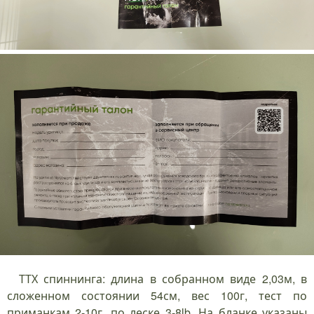
ТТХ спиннинга: длина в собранном виде 2,03м, в
сложенном состоянии 54см, вес 100г, тест по
приманкам 2-10г, по леске 3-8lb. На бланке указаны