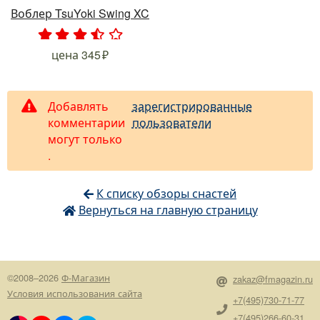
Воблер TsuYoki Swing XC
.
.
.
.
.
цена
345
Добавлять
зарегистрированные
комментарии
пользователи
могут только
.
К списку обзоры снастей
Вернуться на главную страницу
©2008–2026
Ф-Магазин
zakaz@fmagazin.ru
Условия использования сайта
+7(495)730-71-77
+7(495)266-60-31