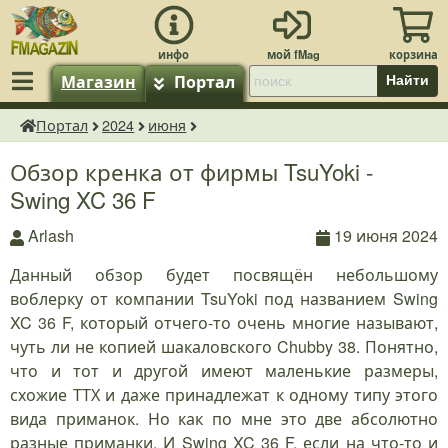
Магазин
Портал
Найти
Портал
2024
июня
fMagazin.ru
Обзор кренка от фирмы TsuYoki -
Swing XC 36 F
Arlash
19 июня 2024
Данный обзор будет посвящён небольшому
воблерку от компании TsuYoki под названием Swing
XC 36 F, который отчего-то очень многие называют,
чуть ли не копией шакаловского Chubby 38. Понятно,
что и тот и другой имеют маленькие размеры,
схожие ТТХ и даже принадлежат к одному типу этого
вида приманок. Но как по мне это две абсолютно
разные приманки. И Swing XC 36 F, если на что-то и