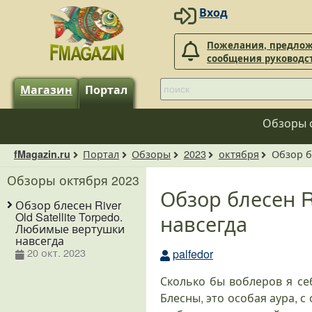
Вход
Пожелания, предлож
сообщения руководс
Магазин
Портал
Обзоры 
Портал
Обзоры
2023
октября
Обзор б
fMagazin.ru
Обзоры октября 2023
Обзор блесен R
Обзор блесен River
навсегда
Old Satellite Torpedo.
Любимые вертушки
навсегда
20 окт. 2023
palfedor
Сколько бы воблеров я себ
Блесны, это особая аура, 