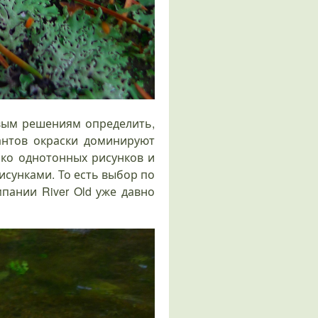
овым решениям определить,
иантов окраски доминируют
ько однотонных рисунков и
сунками. То есть выбор по
пании River Old уже давно