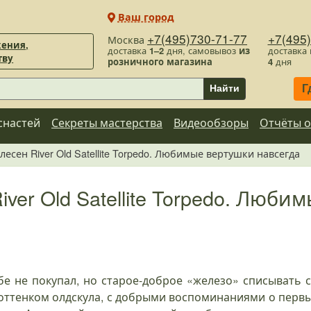
Ваш город
+7(495)730-71-77
+7(495
Москва
ения,
доставка
1–2
дня, самовывоз
из
доставка
тву
розничного магазина
4
дня
Г
Найти
снастей
Секреты мастерства
Видеообзоры
Отчёты о
лесен River Old Satellite Torpedo. Любимые вертушки навсегда
iver Old Satellite Torpedo. Люб
е не покупал, но старое-доброе «железо» списывать с
с оттенком олдскула, с добрыми воспоминаниями о перв