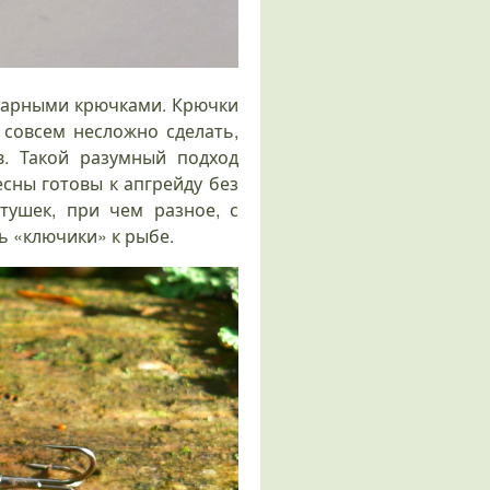
нарными крючками. Крючки
 совсем несложно сделать,
в. Такой разумный подход
есны готовы к апгрейду без
ушек, при чем разное, с
ь «ключики» к рыбе.