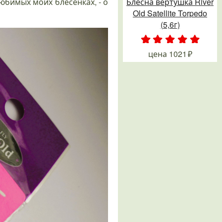
любимых моих блесенках, - о
Блесна вертушка River
Old Satellite Torpedo
(5,6г)
.
.
.
.
.
цена
1021