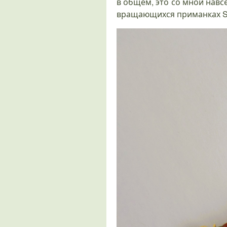
в общем, это со мной навсе
вращающихся приманках Sate