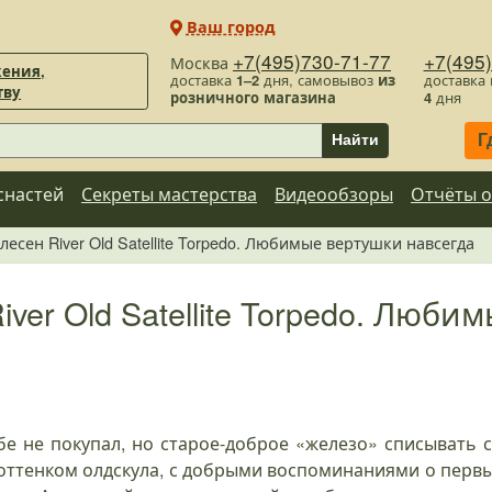
Ваш город
+7(495)730-71-77
+7(495
Москва
ения,
доставка
1–2
дня, самовывоз
из
доставка
тву
розничного магазина
4
дня
Г
Найти
снастей
Секреты мастерства
Видеообзоры
Отчёты о
лесен River Old Satellite Torpedo. Любимые вертушки навсегда
iver Old Satellite Torpedo. Люб
е не покупал, но старое-доброе «железо» списывать с
с оттенком олдскула, с добрыми воспоминаниями о перв