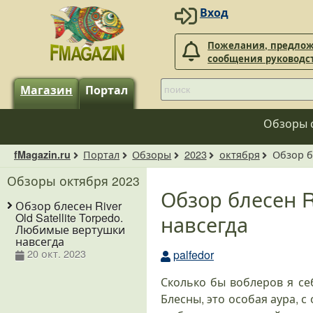
Вход
Пожелания, предлож
сообщения руководс
Магазин
Портал
Обзоры 
Портал
Обзоры
2023
октября
Обзор б
fMagazin.ru
Обзоры октября 2023
Обзор блесен R
Обзор блесен River
навсегда
Old Satellite Torpedo.
Любимые вертушки
навсегда
20 окт. 2023
palfedor
Сколько бы воблеров я себ
Блесны, это особая аура, 