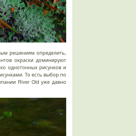
овым решениям определить,
иантов окраски доминируют
ько однотонных рисунков и
сунками. То есть выбор по
пании River Old уже давно