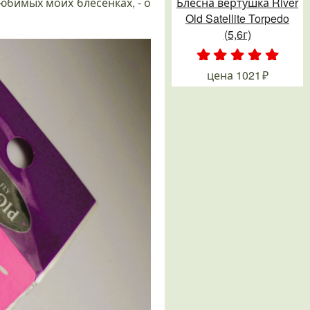
любимых моих блесенках, - о
Блесна вертушка River
Old Satellite Torpedo
(5,6г)
.
.
.
.
.
цена
1021