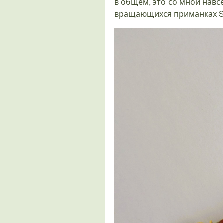
в общем, это со мной навсе
вращающихся приманках Sate