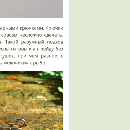
нарными крючками. Крючки
 совсем несложно сделать,
в. Такой разумный подход
есны готовы к апгрейду без
ушек, при чем разное, с
ь «ключики» к рыбе.