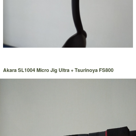
Akara SL1004 Micro Jig Ultra + Tsurinoya FS800