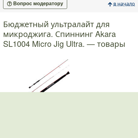
в начало
Вопрос модератору
Бюджетный ультралайт для
микроджига. Спиннинг Akara
SL1004 Micro Jig Ultra. — товары
Спиннинг Akara SL1004 Micro Jig Ultra
.
.
.
.
.
цена
4702