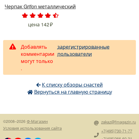
Черпак Grifon металлический
.
.
.
.
.
цена
142
Добавлять
зарегистрированные
комментарии
пользователи
могут только
.
К списку обзоры снастей
Вернуться на главную страницу
©2008–2026
Ф-Магазин
zakaz@fmagazin.ru
Условия использования сайта
+7(495)730-71-77
+7(495)266-60-31