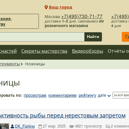
Ваш город
+7(495)730-71-77
+7(495
Москва
ения,
доставка
1–2
дня, самовывоз
из
доставка
тву
розничного магазина
4
дня
Г
Найти
снастей
Секреты мастерства
Видеообзоры
Отчёты о
трументы
Ножницы
ницы
ировать по:
просмотрам
комментариям
рейтингу
дате
Активность рыбы перед нерестовым запретом
DK_Fishing
27 мар. 2025
4821
просмотр
2
коммен