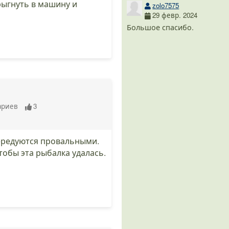
рыгнуть в машину и
zolo7575
29 февр. 2024
Большое спасибо.
ариев
3
ередуются провальными.
тобы эта рыбалка удалась.