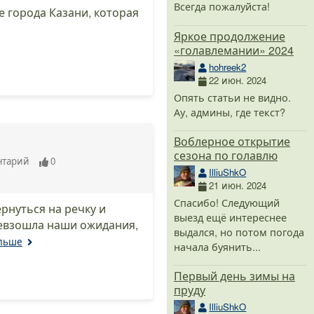
Всегда пожалуйста!
е города Казани, которая
Яркое продолжение
«голавлемании» 2024
hohreek2
22 июн. 2024
Опять статьи не видно.
Ау, админы, где текст?
Воблерное открытие
сезона по голавлю
нтарий
0
IlliuShkO
21 июн. 2024
Спасибо! Следующий
рнуться на речку и
выезд ещё интереснее
ревзошла наши ожидания,
выдался, но потом погода
альше
начала буянить...
Первый день зимы на
пруду
IlliuShkO