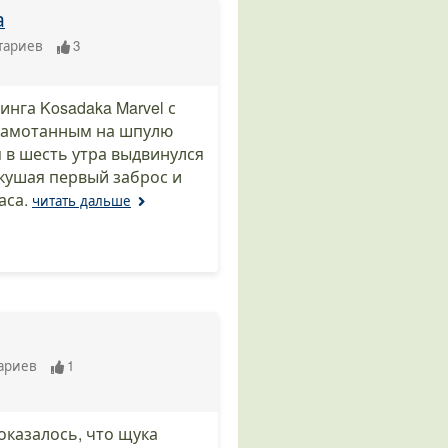
а
тариев
3
нга Kosadaka Marvel с
 с намотанным на шпулю
я в шесть утра выдвинулся
вкушая первый заброс и
аса.
читать дальше
ариев
1
оказалось, что щука