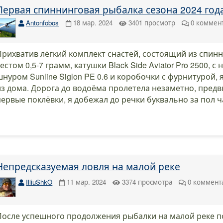
Первая спиннинговая рыбалка сезона 2024 год
Antonfobos
18 мар. 2024
3401
просмотр
0
коммен
Прихватив лёгкий комплект снастей, состоящий из спинни
тестом 0,5-7 грамм, катушки Black Side Aviator Pro 2500,
шнуром Sunline Siglon PE 0.6 и коробочки с фурнитурой, 
из дома. Дорога до водоёма пролетела незаметно, пред
первые поклёвки, я добежал до речки буквально за пол ч
Непредсказуемая ловля на малой реке
IlliuShkO
11 мар. 2024
3374
просмотра
0
коммент
После успешного продолжения рыбалки на малой реке п