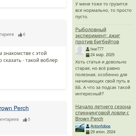
У меня тоже то грузится
все нормально, то просто
пусто.
Рыболовный
тариев
6
эксперимент: джиг
против бигбейтов
fear777
м знакомстве с этой
24 мар. 2025
сказать - такой воблер
Хоть статья и довольно
старая, но всё равно
полезная, особенно для
начинающих свой путь в
ББ. А что за подсак такой
интересный?
Начало летнего сезона
rown Perch
спиннинговой ловли с
Brown Perch
ентариев
5
Antonfobos
29 июн. 2024