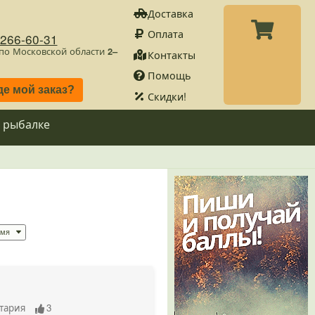
Доставка
Оплата
)266-60-31
 по Московской области
2–
Контакты
Помощь
де мой заказ?
Скидки!
 рыбалке
тария
3