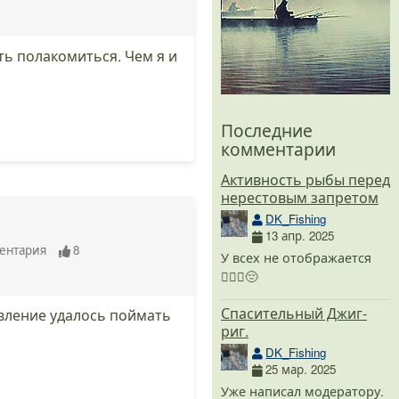
ть полакомиться. Чем я и
Последние
комментарии
Активность рыбы перед
нерестовым запретом
DK_Fishing
13 апр. 2025
ентария
8
У всех не отображается
🤷🏻‍♂️😔
Спасительный Джиг-
ивление удалось поймать
риг.
DK_Fishing
25 мар. 2025
Уже написал модератору.