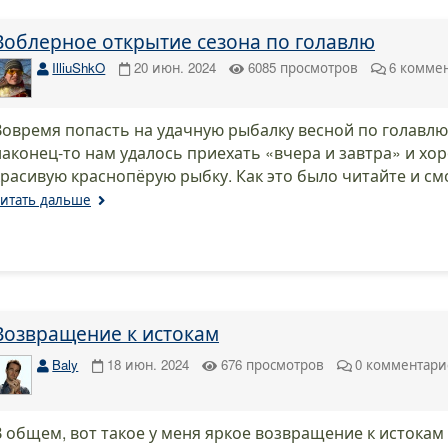
Воблерное открытие сезона по голавлю
IlliuShkO
20 июн. 2024
6085
просмотров
6
комме
Вовремя попасть на удачную рыбалку весной по голавлю
наконец-то нам удалось приехать «вчера и завтра» и хо
красивую краснопёрую рыбку. Как это было читайте и см
итать дальше
Возвращение к истокам
Baly
18 июн. 2024
676
просмотров
0
комментари
В общем, вот такое у меня яркое возвращение к истокам 