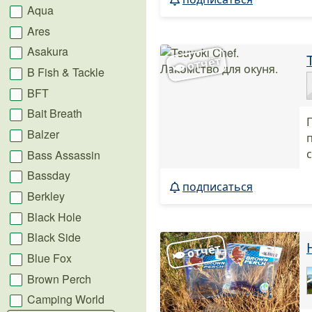
Aqua
Ares
Asakura
B Fish & Tackle
BFT
Bait Breath
Balzer
Bass Assassin
Bassday
подписаться
Berkley
Black Hole
Black Side
Blue Fox
Brown Perch
Camping World