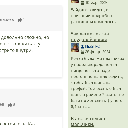
10 мар. 2024
Зайдите в видео, в
описании подробно
нтариев
4
расписаны комплекты
Закрытие сезона
 довольно сложно, но
прудовой ловли
рошо половить эту
IlliuShkO
отрите внутри.
29 февр. 2024
Речка была. На платниках
у нас эльдорадо почти
нигде нет, это надо
постоянно на них ездить,
чтобы был шанс на
трофей. Той осенью был
шанс в районе 7 взять, но
батя помог слить)) у него
ев
8
6,4 кг на…
В джазе только
состоялось. Как
мальчики.