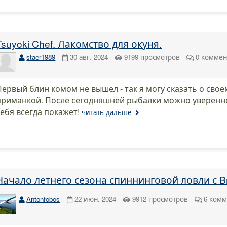
Tsuyoki Chef. Лакомство для окуня.
staer1989
30 авг. 2024
9199
просмотров
0
коммен
Первый блин комом не вышел - так я могу сказать о свое
приманкой. После сегодняшней рыбалки можно уверенно 
себя всегда покажет!
читать дальше
Начало летнего сезона спиннинговой ловли с B
Antonfobos
22 июн. 2024
9912
просмотров
6
комм