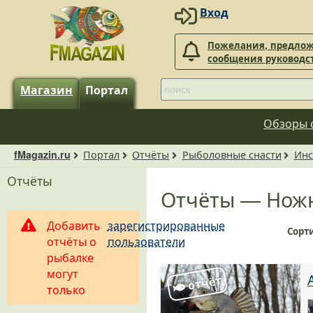
Вход
Пожелания, предлож
сообщения руководс
Магазин
Портал
Обзоры 
Портал
Отчёты
Рыболовные снасти
Инс
fMagazin.ru
Отчёты
Отчёты — Нож
Добавить
зарегистрированные
Сорт
отчёты о
пользователи
рыбалке
могут
только