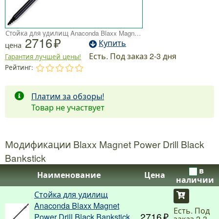
Стойка для удилищ Anaconda Blaxx Magnet Power Drill Black Bankstick 16мм/50-88см
2716
Купить
цена
Есть. Под заказ 2-3 дня
Гарантия лучшей цены!
Рейтинг:
.
.
.
.
.
Платим за обзоры!
Товар не участвует
Модификации Blaxx Magnet Power Drill Black
Bankstick
в
Наименование
Цена
наличии
Стойка для удилищ
Купить
Anaconda Blaxx Magnet
Есть. Под
2716
Power Drill Black Bankstick
заказ 2-3