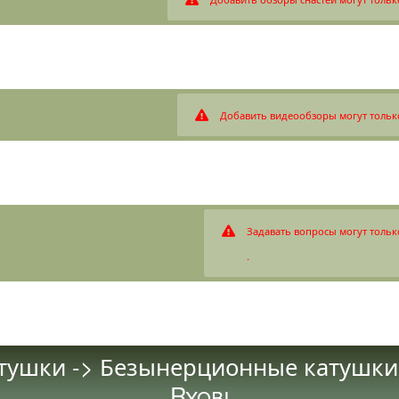
Добавить видеообзоры могут тольк
Задавать вопросы могут тольк
.
ушки -> Безынерционные катушки 
Ryobi