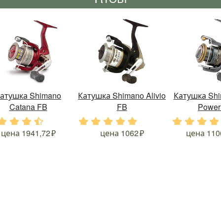
атушка Shimano
Катушка Shimano Alivio
Катушка Shi
Catana FB
FB
Power
.
.
.
.
.
.
.
.
.
.
.
.
.
цена
1941,72
цена
1062
цена
110