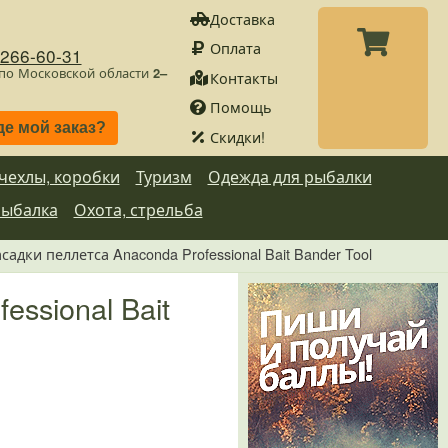
Доставка
Оплата
)266-60-31
 по Московской области
2–
Контакты
Помощь
де мой заказ?
Скидки!
 чехлы, коробки
Туризм
Одежда для рыбалки
рыбалка
Охота, стрельба
адки пеллетса Anaconda Professional Bait Bander Tool
ssional Bait