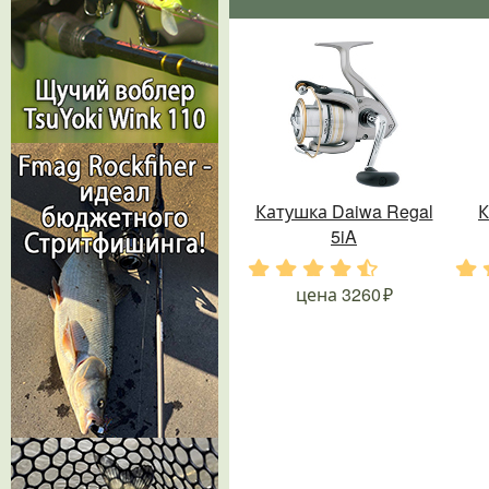
Катушка Daiwa Regal
К
5iA
.
.
.
.
.
.
цена
3260