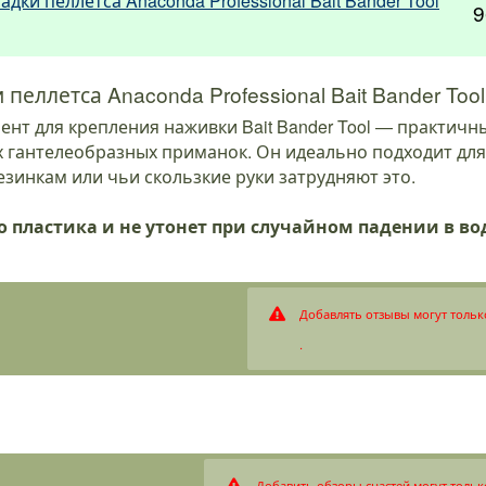
дки пеллетса Anaconda Professional Bait Bander Tool
9
пеллетса Anaconda Professional Bait Bander Tool
т для крепления наживки Bait Bander Tool — практичны
х гантелеобразных приманок. Он идеально подходит дл
езинкам или чьи скользкие руки затрудняют это.
 пластика и не утонет при случайном падении в во
Добавлять отзывы могут тольк
.
Добавить обзоры снастей могут тольк