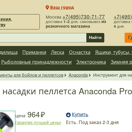
Ваш город
+7(495)730-71-77
+7(495
Москва
ения,
доставка
1–2
дня, самовывоз
из
доставка
тву
розничного магазина
4
дня
Г
Найти
дилища
Приманки
Леска
Оснастка
Ящики, тубусы,
Рыболовные принадлежности
Электроника
Зимняя 
менты для бойлов и пеллетсов
Anaconda
Инструмент для нас
насадки пеллетса Anaconda Profe
964
Купить
цена
Есть. Под заказ 2-3 дня
Гарантия лучшей цены!