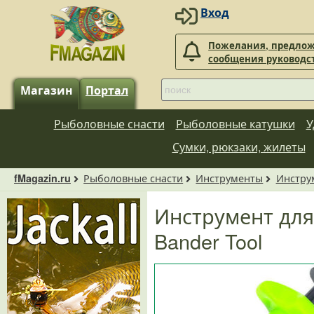
Вход
Пожелания, предлож
сообщения руководс
Магазин
Портал
Рыболовные снасти
Рыболовные катушки
У
Сумки, рюкзаки, жилеты
Рыболовные снасти
Инструменты
Инстру
fMagazin.ru
Инструмент для 
Bander Tool