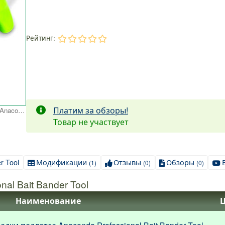
Рейтинг:
.
.
.
.
.
Платим за обзоры!
Инструмент для насадки пеллетса Anaconda Professional Bait Bander Tool
Товар не участвует
r Tool
Модификации
Отзывы
Обзоры
(1)
(0)
(0)
al Bait Bander Tool
Наименование