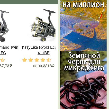
mano Twin
Катушка Ryobi Ecusima
 FC
4+1BB
.
.
.
.
.
.
67,73
цена
3318